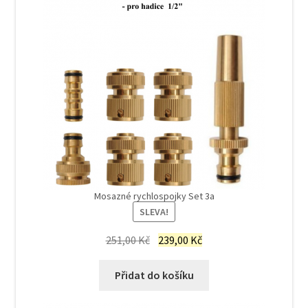
Mosazné rychlospojky Set 3a
SLEVA!
Původní
Aktuální
251,00
Kč
239,00
Kč
cena
cena
byla:
je:
Přidat do košíku
251,00 Kč.
239,00 Kč.