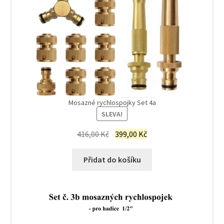
Mosazné rychlospojky Set 4a
SLEVA!
Původní
Aktuální
416,00
Kč
399,00
Kč
cena
cena
byla:
je:
Přidat do košíku
416,00 Kč.
399,00 Kč.