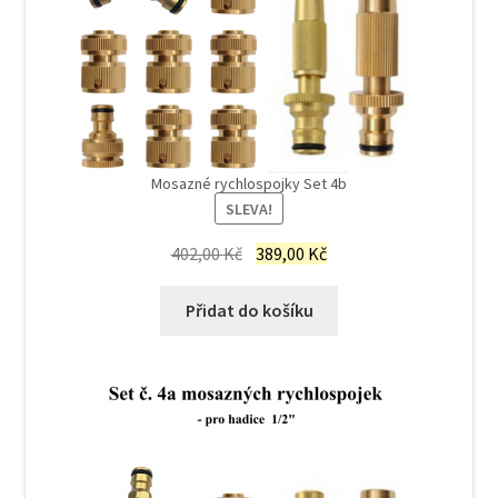
Mosazné rychlospojky Set 4b
SLEVA!
Původní
Aktuální
402,00
Kč
389,00
Kč
cena
cena
byla:
je:
Přidat do košíku
402,00 Kč.
389,00 Kč.