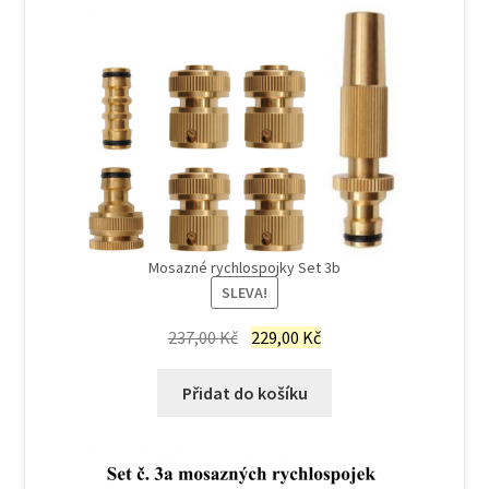
Mosazné rychlospojky Set 3b
SLEVA!
Původní
Aktuální
237,00
Kč
229,00
Kč
cena
cena
byla:
je:
Přidat do košíku
237,00 Kč.
229,00 Kč.