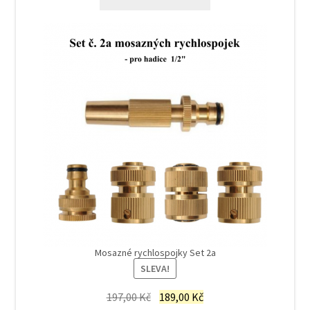
183,00 Kč.
179,00 Kč.
Mosazné rychlospojky Set 2a
SLEVA!
Původní
Aktuální
197,00
Kč
189,00
Kč