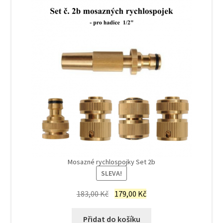
Mosazné rychlospojky Set 2b
SLEVA!
Původní
Aktuální
183,00
Kč
179,00
Kč
cena
cena
byla:
je:
Přidat do košíku