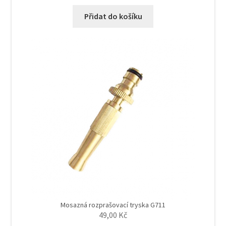
cena
cena
byla:
je:
Přidat do košíku
197,00 Kč.
189,00 Kč.
Mosazná rozprašovací tryska G711
49,00
Kč