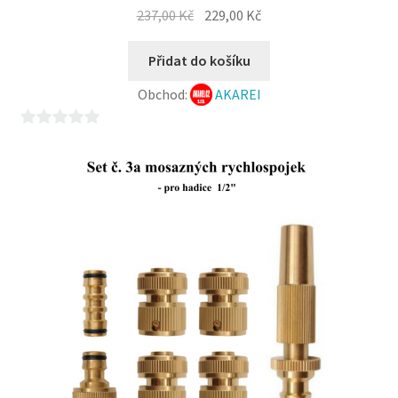
Původní
Aktuální
237,00
Kč
229,00
Kč
cena
cena
byla:
je:
Přidat do košíku
237,00 Kč.
229,00 Kč.
Obchod:
AKAREI
0
z
5