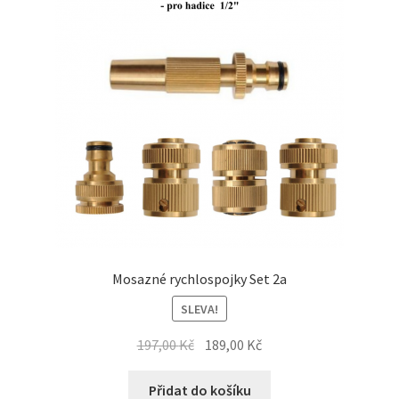
5
Mosazné rychlospojky Set 2a
SLEVA!
Původní
Aktuální
197,00
Kč
189,00
Kč
cena
cena
byla:
je:
Přidat do košíku