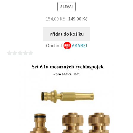
SLEVA!
Původní
Aktuální
154,00
Kč
149,00
Kč
cena
cena
byla:
je:
Přidat do košíku
154,00 Kč.
149,00 Kč.
Obchod:
AKAREI
0
z
5