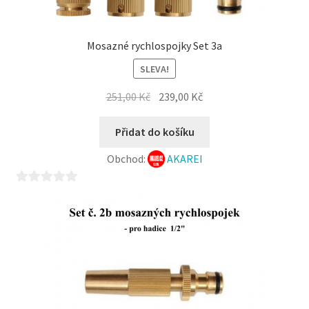
Mosazné rychlospojky Set 3a
SLEVA!
Původní
Aktuální
251,00
Kč
239,00
Kč
cena
cena
byla:
je:
Přidat do košíku
251,00 Kč.
239,00 Kč.
Obchod:
AKAREI
0
z
5