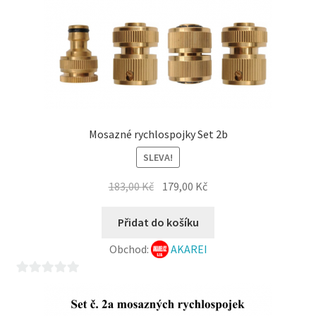
Mosazné rychlospojky Set 2b
SLEVA!
Původní
Aktuální
183,00
Kč
179,00
Kč
cena
cena
byla:
je:
Přidat do košíku
183,00 Kč.
179,00 Kč.
Obchod:
AKAREI
0
z