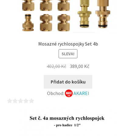
Mosazné rychlospojky Set 4b
SLEVA!
Původní
Aktuální
402,00
Kč
389,00
Kč
cena
cena
byla:
je:
Přidat do košíku
402,00 Kč.
389,00 Kč.
Obchod:
AKAREI
0
z
5