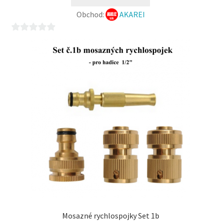
197,00 Kč.
189,00 Kč.
Obchod:
AKAREI
0
z
5
Mosazné rychlospojky Set 1b