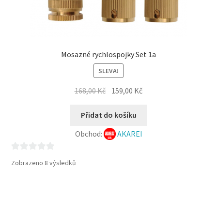
Mosazné rychlospojky Set 1a
SLEVA!
Původní
Aktuální
168,00
Kč
159,00
Kč
cena
cena
byla:
je:
Přidat do košíku
168,00 Kč.
159,00 Kč.
Obchod:
AKAREI
0
Seřazeno
Zobrazeno 8 výsledků
z
od
5
nejnovějších