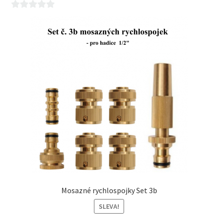
0
z
5
Mosazné rychlospojky Set 3b
SLEVA!