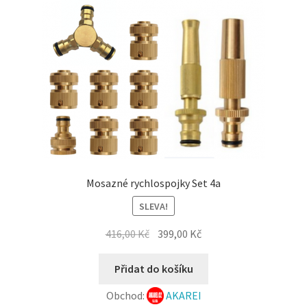
Mosazné rychlospojky Set 4a
SLEVA!
Původní
Aktuální
416,00
Kč
399,00
Kč
cena
cena
byla:
je:
Přidat do košíku
416,00 Kč.
399,00 Kč.
Obchod:
AKAREI