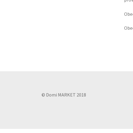
Obec
Obec
© Domi MARKET 2018