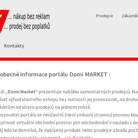
Prodejce
Zákazník
Kontakty
obecné informace portálu Domi MARKET :
tál
„Domi Market“
prezentuje nabídku samostatných prodejců. Na 
ívat výhod vlastního eshopu bez nutnosti jej provozovat, na druh
uktům od vícero prodejců na jednom místě.
ozovatel portálu se neúčastní (není smluvní stranou) procesu ko
ytnout virtuální obchodní prostor pro obchodování v souladu s d
ý kdo se domnívá, že nabízený produkt nebo prodejce zásadu poc
ozovatele portálu upozornit – viz.
Kontakty.