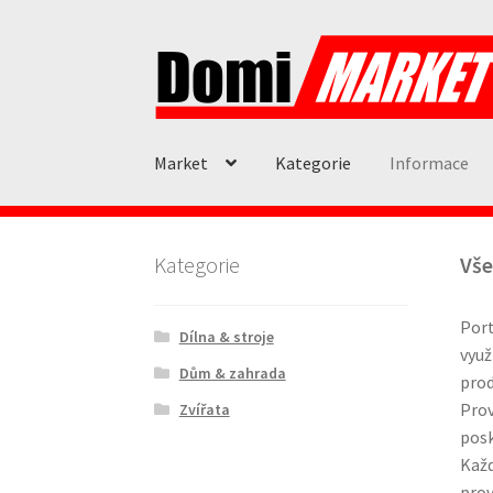
Přeskočit
Přejít
na
k
navigaci
obsahu
webu
Market
Kategorie
Informace
Kategorie
Vše
Por
Dílna & stroje
využ
Dům & zahrada
prod
Prov
Zvířata
posk
Každ
prov