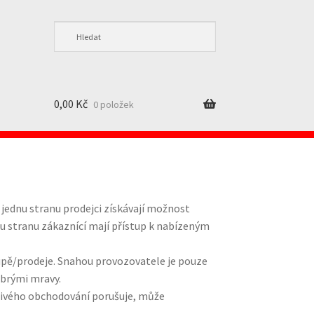
0,00
Kč
0 položek
jednu stranu prodejci získávají možnost
ou stranu zákaznící mají přístup k nabízeným
upě/prodeje. Snahou provozovatele je pouze
obrými mravy.
tivého obchodování porušuje, může