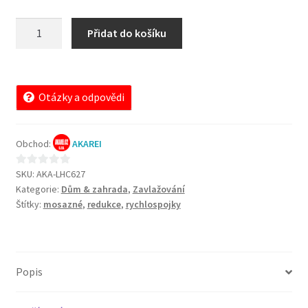
Mosazné
A
Přidat do košíku
šroubení
l
C627
t
redukce
e
pro
r
Otázky a odpovědi
rychlospojky
n
množství
a
Obchod:
AKAREI
t
i
SKU:
AKA-LHC627
0
v
Kategorie:
Dům & zahrada
,
Zavlažování
z
e
Štítky:
mosazné
,
redukce
,
rychlospojky
5
:
Popis