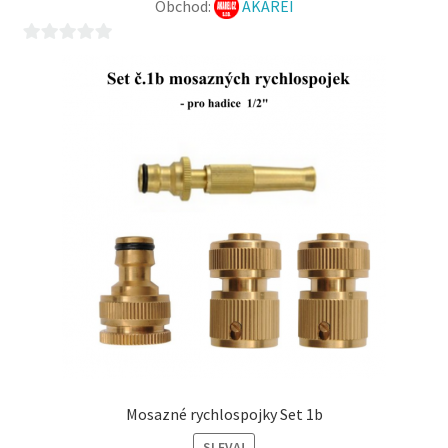
Obchod:
AKAREI
0
z
5
Mosazné rychlospojky Set 1b
SLEVA!