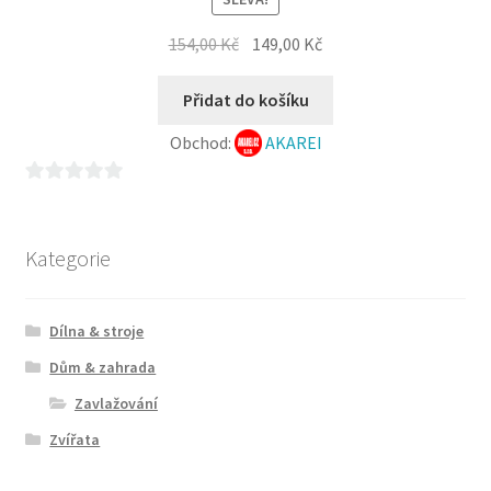
Původní
Aktuální
154,00
Kč
149,00
Kč
cena
cena
byla:
je:
Přidat do košíku
154,00 Kč.
149,00 Kč.
Obchod:
AKAREI
0
z
5
Kategorie
Dílna & stroje
Dům & zahrada
Zavlažování
Zvířata