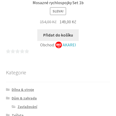
Mosazné rychlospojky Set 1b
SLEVA!
Původní
Aktuální
154,00
Kč
149,00
Kč
cena
cena
byla:
je:
Přidat do košíku
154,00 Kč.
149,00 Kč.
Obchod:
AKAREI
0
z
5
Kategorie
Dílna & stroje
Dům & zahrada
Zavlažování
Zvířata