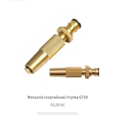
0
z
5
Mosazná rozprašovací tryska G710
55,00
Kč