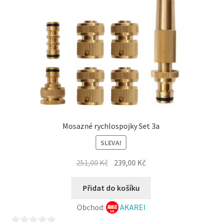
Mosazné rychlospojky Set 3a
SLEVA!
Původní
Aktuální
251,00
Kč
239,00
Kč
cena
cena
byla:
je:
Přidat do košíku
251,00 Kč.
239,00 Kč.
Obchod:
AKAREI