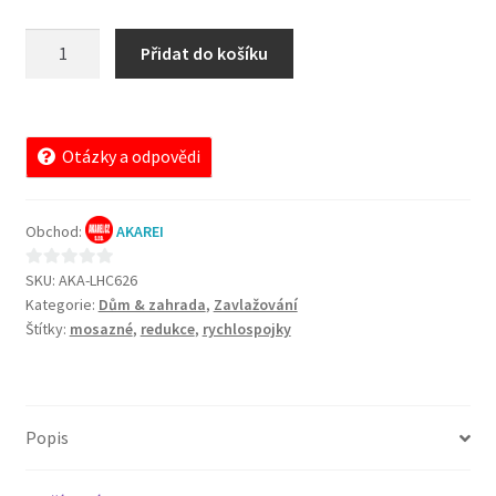
Mosazné
A
Přidat do košíku
šroubení
l
C626
t
redukce
e
pro
r
Otázky a odpovědi
rychlospojky
n
množství
a
Obchod:
AKAREI
t
i
SKU:
AKA-LHC626
0
v
Kategorie:
Dům & zahrada
,
Zavlažování
z
e
Štítky:
mosazné
,
redukce
,
rychlospojky
5
:
Popis