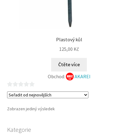
Plastový kůl
125,00
Kč
Čtěte více
Obchod:
AKAREI
0
z
5
Zobrazen jediný výsledek
Kategorie