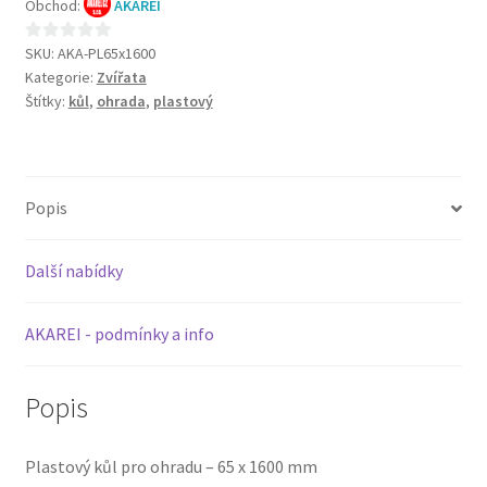
Obchod:
AKAREI
SKU:
AKA-PL65x1600
0
Kategorie:
Zvířata
z
Štítky:
kůl
,
ohrada
,
plastový
5
Popis
Další nabídky
AKAREI - podmínky a info
Popis
Plastový kůl pro ohradu – 65 x 1600 mm